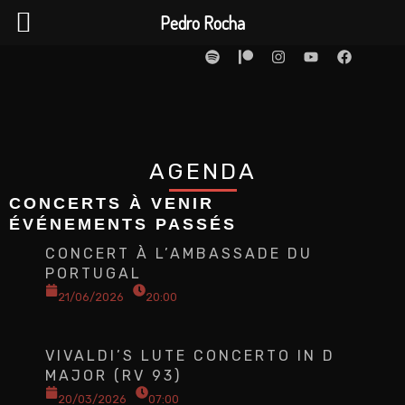
Ir
Pedro Rocha
para
S
P
I
Y
F
p
a
n
o
a
o
o
t
s
u
c
t
r
t
t
e
conteúdo
i
e
a
u
b
f
o
g
b
o
y
n
r
e
o
a
k
AGENDA
m
CONCERTS À VENIR
ÉVÉNEMENTS PASSÉS
Page
Page
CONCERT À L’AMBASSADE DU
PORTUGAL
21/06/2026
20:00
VIVALDI’S LUTE CONCERTO IN D
MAJOR (RV 93)
20/03/2026
07:00